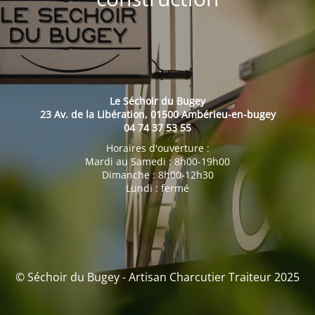
Le Séchoir du Bugey
23 Av. de la Libération, 01500 Ambérieu-en-bugey
04 74 37 53 55
Horaires d'ouverture :
Mardi au Samedi : 8h00-19h00
Dimanche : 8h00-12h30
Lundi : fermé
© Séchoir du Bugey - Artisan Charcutier Traiteur 2025