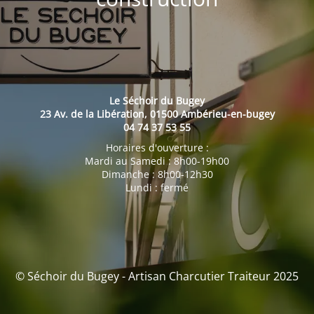
Le Séchoir du Bugey
23 Av. de la Libération, 01500 Ambérieu-en-bugey
04 74 37 53 55
Horaires d'ouverture :
Mardi au Samedi : 8h00-19h00
Dimanche : 8h00-12h30
Lundi : fermé
© Séchoir du Bugey - Artisan Charcutier Traiteur 2025